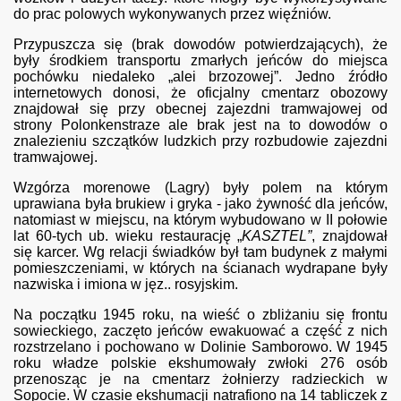
do prac polowych wykonywanych przez więźniów.
Przypuszcza się (brak dowodów potwierdzających), że
były środkiem transportu zmarłych jeńców do miejsca
pochówku niedaleko „alei brzozowej”. Jedno źródło
internetowych donosi, że oficjalny cmentarz obozowy
znajdował się przy obecnej zajezdni tramwajowej od
strony Polonkenstraze ale brak jest na to dowodów o
znalezieniu szczątków ludzkich przy rozbudowie zajezdni
tramwajowej.
Wzgórza morenowe (Lagry) były polem na którym
uprawiana była brukiew i gryka - jako żywność dla jeńców,
natomiast w miejscu, na którym wybudowano w II połowie
lat 60-tych ub. wieku restaurację „
KASZTEL”
, znajdował
się karcer. Wg relacji świadków był tam budynek z małymi
pomieszczeniami, w których na ścianach wydrapane były
nazwiska i imiona w jęz.. rosyjskim.
Na początku 1945 roku, na wieść o zbliżaniu się frontu
sowieckiego, zaczęto jeńców ewakuować a część z nich
rozstrzelano i pochowano w Dolinie Samborowo. W 1945
roku władze polskie ekshumowały zwłoki 276 osób
przenosząc je na cmentarz żołnierzy radzieckich w
Sopocie. W czasie ekshumacji natrafiono na 14 tabliczek z