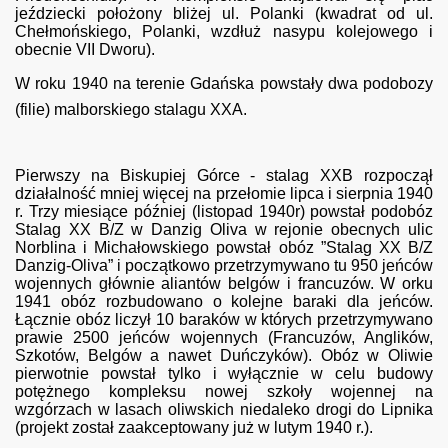
jeździecki położony bliżej ul. Polanki (kwadrat od ul.
Chełmońskiego, Polanki, wzdłuż nasypu kolejowego i
obecnie VII Dworu).
W roku 1940 na terenie Gdańska powstały dwa podobozy
(filie) malborskiego stalagu XXA.
Pierwszy na Biskupiej Górce - stalag XXB rozpoczął
działalność mniej więcej na przełomie lipca i sierpnia 1940
r. Trzy miesiące później (listopad 1940r) powstał podobóz
ór z lat 2011-2024
Stalag XX B/Z w Danzig Oliva w rejonie obecnych ulic
Norblina i Michałowskiego powstał obóz ”Stalag XX B/Z
Danzig-Oliva” i początkowo przetrzymywano tu 950 jeńców
wojennych głównie aliantów belgów i francuzów. W orku
1941 obóz rozbudowano o kolejne baraki dla jeńców.
Łącznie obóz liczył 10 baraków w których przetrzymywano
prawie 2500 jeńców wojennych (Francuzów, Anglików,
Szkotów, Belgów a nawet Duńczyków). Obóz w Oliwie
pierwotnie powstał tylko i wyłącznie w celu budowy
potężnego kompleksu nowej szkoły wojennej na
wzgórzach w lasach oliwskich niedaleko drogi do Lipnika
(projekt został zaakceptowany już w lutym 1940 r.).