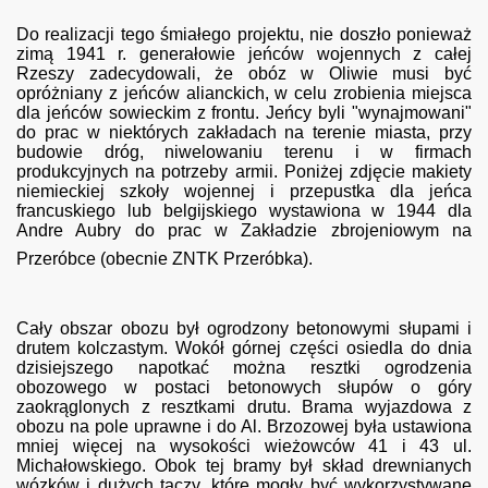
Do realizacji tego śmiałego projektu, nie doszło ponieważ
zimą 1941 r. generałowie jeńców wojennych z całej
Rzeszy zadecydowali, że obóz w Oliwie musi być
opróżniany z jeńców alianckich, w celu zrobienia miejsca
dla jeńców sowieckim z frontu. Jeńcy byli "wynajmowani"
do prac w niektórych zakładach na terenie miasta, przy
budowie dróg, niwelowaniu terenu i w firmach
 Gdańska
produkcyjnych na potrzeby armii. Poniżej zdjęcie makiety
niemieckiej szkoły wojennej i przepustka dla jeńca
francuskiego lub belgijskiego wystawiona w 1944 dla
Andre Aubry do prac w Zakładzie zbrojeniowym na
wy
Przeróbce (obecnie ZNTK Przeróbka).
Cały obszar obozu był ogrodzony betonowymi słupami i
drutem kolczastym. Wokół górnej części osiedla do dnia
dzisiejszego napotkać można resztki ogrodzenia
obozowego w postaci betonowych słupów o góry
zaokrąglonych z resztkami drutu. Brama wyjazdowa z
obozu na pole uprawne i do Al. Brzozowej była ustawiona
mniej więcej na wysokości wieżowców 41 i 43 ul.
Michałowskiego. Obok tej bramy był skład drewnianych
wózków i dużych taczy. które mogły być wykorzystywane