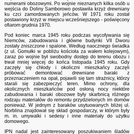
numerami obozowymi. Po wojnie nieznanych kilka osób u
wejścia do Doliny Samborowo postawiła krzyż drewniany
ku czci zamordowanych jeńców. W 1971 roku został
postawiony krzyż w miejscu wcześniejszego - poświęcony
ofiarom grudnia 1970.
Pod koniec marca 1945 roku podczas wycofywania się
Niemców, zabudowania i główne budynki VII Dworu
zostały zniszczone i spalone. Według naocznego świadka
(z ul. Gomułki w pobliżu kościoła za wałem kolejowym),
zaraz po wojnie był swobodny dostęp do terenu obozu i
trwał mniej więcej do końca listopada 1945 roku. Gdy
zaczęły się chłody i okoliczni mieszkańcy zaczęli
próbować demontować drewniane baraki z
przeznaczeniem na opał, pojawili się tam strażnicy, którzy
starali się zabezpieczyć teren. Mimo ochrony, dla
okolicznych mieszkańców pod osłoną nocy niektóre
zabudowania i baraki obozowe były skarbnicą różnego
rodzaju materiałów do remontu przydzielonych im domów
ponieważ. W jednym z baraków usytuowanych bliżej ul.
Norblina znajdował się skład gospodarczy, w którym były
m. in. umywalki i sedesy i inne materiały do użytku
domowego.
IPN nadal jest zainteresowany poszukiwaniem śladów