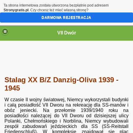
Ta strona internetowa została utworzona bezpłatnie pod adresem
Stronygratis.pl
. Czy chcesz też mieć własną stronę?
DARMOWA REJESTRACJA
VII Dwór
Stalag XX B/Z Danzig-Oliva 1939 -
1945
W czasie II wojny światowej, Niemcy wykorzystali budynki
i całą posiadłość VII Dworu na rekreację dla SS-manów i
obóz jeniecki. Na przełomie 1939/1940 roku na
posiadłości należącej do VII Dworu od dzisiejszej ulicy
Polanki, Chełmońskiego i Norblina, Niemcy wybudowali
zespół zabudowań jeździeckich dla SS (SS-Reitstall
Friedenschluß). W kompleksie znajdował się plac